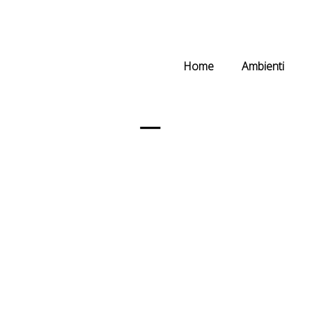
Home
Ambienti
IMG_7557